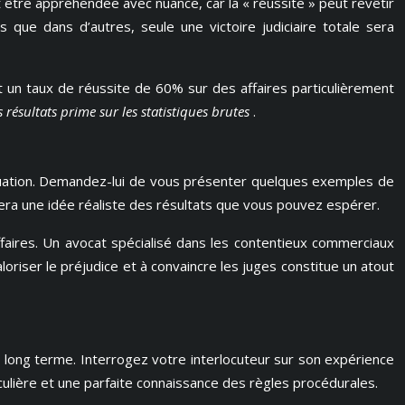
it être appréhendée avec nuance, car la « réussite » peut revêtir
 que dans d’autres, seule une victoire judiciaire totale sera
nt un taux de réussite de 60% sur des affaires particulièrement
s résultats prime sur les statistiques brutes
.
valuation. Demandez-lui de vous présenter quelques exemples de
nera une idée réaliste des résultats que vous pouvez espérer.
aires. Un avocat spécialisé dans les contentieux commerciaux
riser le préjudice et à convaincre les juges constitue un atout
le long terme. Interrogez votre interlocuteur sur son expérience
iculière et une parfaite connaissance des règles procédurales.