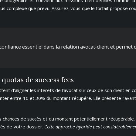
ilité budgétaire et convient aux missions bien définies comme 
 plus complexe que prévu. Assurez-vous que le forfait proposé co
onfiance essentiel dans la relation avocat-client et permet d
 quotas de success fees
ent d’aligner les intérêts de l’avocat sur ceux de son client en c
er entre 10 et 30% du montant récupéré. Elle présente l’avantage
es chances de succès et du montant potentiellement récupérable.
ités de votre dossier.
Cette approche hybride peut considérablement