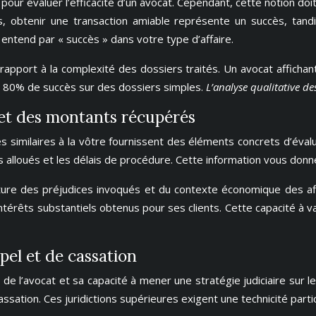
l pour évaluer l’efficacité d’un avocat. Cependant, cette notion do
, obtenir une transaction amiable représente un succès, tandis
l entend par « succès » dans votre type d’affaire.
rapport à la complexité des dossiers traités. Un avocat afficha
nt 80% de succès sur des dossiers simples.
L’analyse qualitative de
 et des montants récupérés
ires similaires à la vôtre fournissent des éléments concrets d’é
s alloués et les délais de procédure. Cette information vous don
ture des préjudices invoqués et du contexte économique des aff
ts substantiels obtenus pour ses clients. Cette capacité à valo
pel et de cassation
de l’avocat et sa capacité à mener une stratégie judiciaire sur 
assation. Ces juridictions supérieures exigent une technicité part