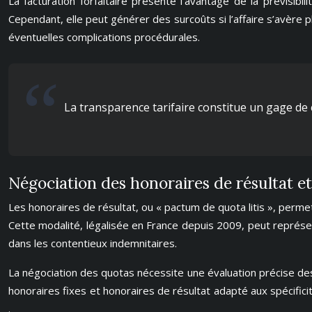
La facturation forfaitaire présente l’avantage de la prévisib
Cependant, elle peut générer des surcoûts si l’affaire s’avère
éventuelles complications procédurales.
La transparence tarifaire constitue un gage de c
Négociation des honoraires de résultat et
Les honoraires de résultat, ou « pactum de quota litis », permett
Cette modalité, légalisée en France depuis 2009, peut représent
dans les contentieux indemnitaires.
La négociation des quotas nécessite une évaluation précise d
honoraires fixes et honoraires de résultat adapté aux spécific
.