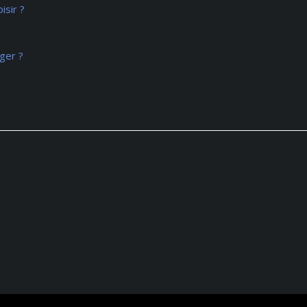
isir ?
ger ?